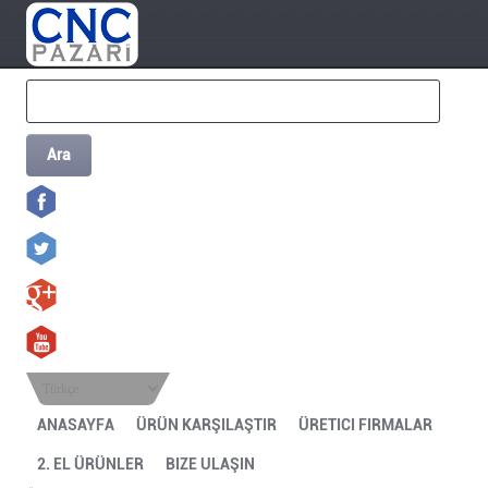
Ara
Türkçe
ANASAYFA
ÜRÜN KARŞILAŞTIR
ÜRETICI FIRMALAR
2. EL ÜRÜNLER
BIZE ULAŞIN