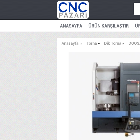
ANASAYFA
ÜRÜN KARŞILAŞTIR
ÜR
Anasayfa
»
Torna
»
Dik Torna
»
DOOS