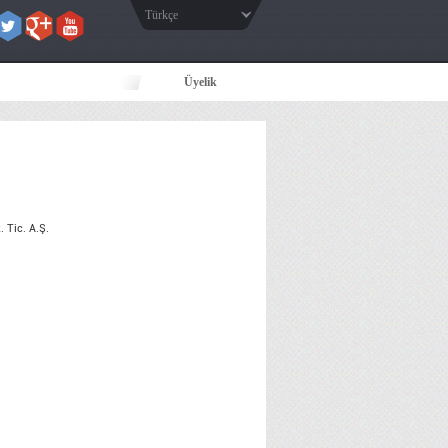
Türkçe
Üyelik
 Tic. A.Ş.