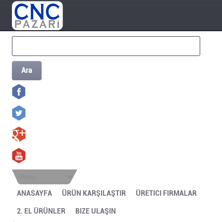
Ara
Türkçe
ANASAYFA
ÜRÜN KARŞILAŞTIR
ÜRETICI FIRMALAR
2. EL ÜRÜNLER
BIZE ULAŞIN