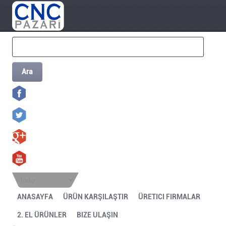
Ara
Türkçe
ANASAYFA
ÜRÜN KARŞILAŞTIR
ÜRETICI FIRMALAR
2. EL ÜRÜNLER
BIZE ULAŞIN