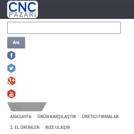
Ara
Türkçe
ANASAYFA
ÜRÜN KARŞILAŞTIR
ÜRETICI FIRMALAR
2. EL ÜRÜNLER
BIZE ULAŞIN