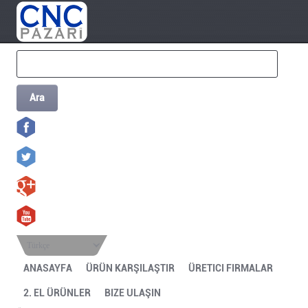
Ara
Türkçe
ANASAYFA
ÜRÜN KARŞILAŞTIR
ÜRETICI FIRMALAR
2. EL ÜRÜNLER
BIZE ULAŞIN