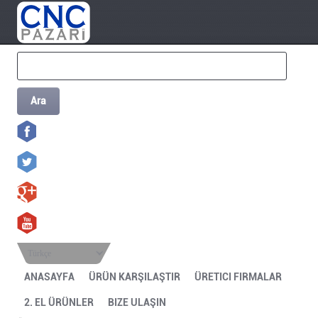
Ara
Türkçe
ANASAYFA
ÜRÜN KARŞILAŞTIR
ÜRETICI FIRMALAR
2. EL ÜRÜNLER
BIZE ULAŞIN