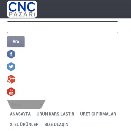
Ara
Türkçe
ANASAYFA
ÜRÜN KARŞILAŞTIR
ÜRETICI FIRMALAR
2. EL ÜRÜNLER
BIZE ULAŞIN