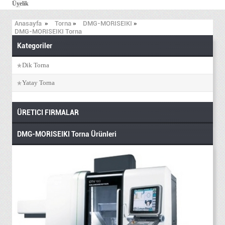
Üyelik
Anasayfa
»
Torna
»
DMG-MORISEIKI
»
DMG-MORISEIKI Torna
Kategoriler
Dik Torna
Yatay Torna
ÜRETICI FIRMALAR
DMG-MORISEIKI Torna Ürünleri