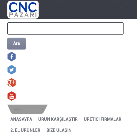
Ara
Türkçe
ANASAYFA
ÜRÜN KARŞILAŞTIR
ÜRETICI FIRMALAR
2. EL ÜRÜNLER
BIZE ULAŞIN