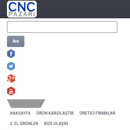
Ara
Türkçe
ANASAYFA
ÜRÜN KARŞILAŞTIR
ÜRETICI FIRMALAR
2. EL ÜRÜNLER
BIZE ULAŞIN