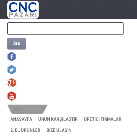
Ara
Türkçe
ANASAYFA
ÜRÜN KARŞILAŞTIR
ÜRETICI FIRMALAR
2. EL ÜRÜNLER
BIZE ULAŞIN