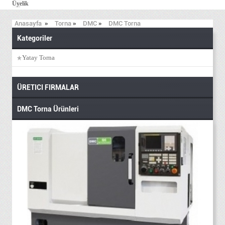
Üyelik
Anasayfa
»
Torna
»
DMC
»
DMC Torna
Kategoriler
Yatay Torna
ÜRETICI FIRMALAR
DMC Torna Ürünleri