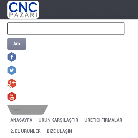
Ara
Türkçe
ANASAYFA
ÜRÜN KARŞILAŞTIR
ÜRETICI FIRMALAR
2. EL ÜRÜNLER
BIZE ULAŞIN