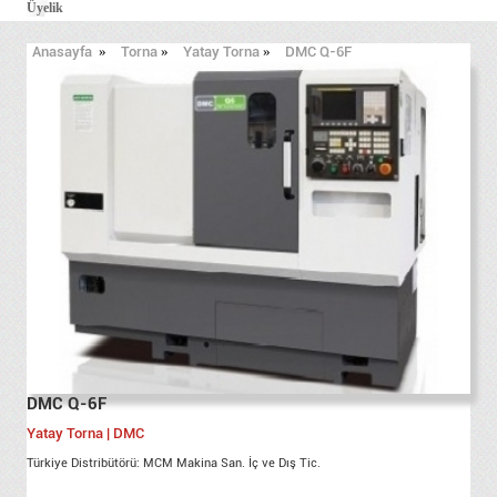
Üyelik
Anasayfa
»
Torna
»
Yatay Torna
»
DMC Q-6F
DMC Q-6F
Yatay Torna | DMC
Türkiye Distribütörü: MCM Makina San. İç ve Dış Tic.