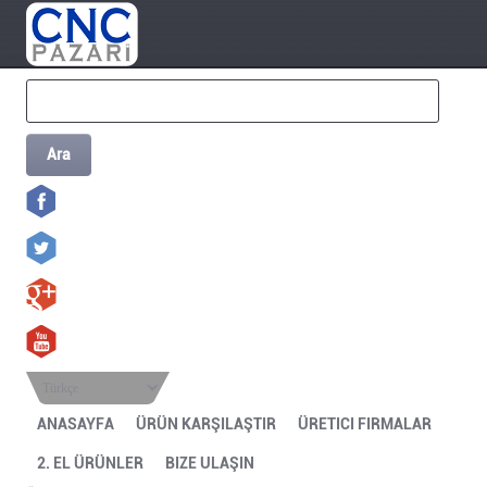
Ara
Türkçe
ANASAYFA
ÜRÜN KARŞILAŞTIR
ÜRETICI FIRMALAR
2. EL ÜRÜNLER
BIZE ULAŞIN