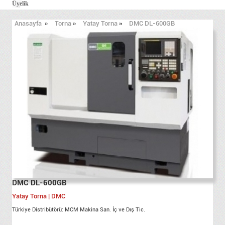
Üyelik
Anasayfa
»
Torna
»
Yatay Torna
»
DMC DL-600GB
DMC DL-600GB
Yatay Torna | DMC
Türkiye Distribütörü: MCM Makina San. İç ve Dış Tic.