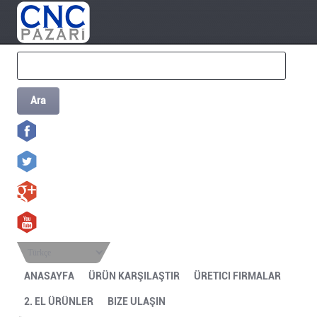
Ara
Türkçe
ANASAYFA
ÜRÜN KARŞILAŞTIR
ÜRETICI FIRMALAR
2. EL ÜRÜNLER
BIZE ULAŞIN