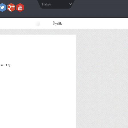
Türkçe
Üyelik
ic. A.Ş.