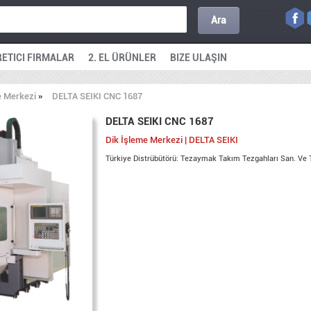
Ara
ETICI FIRMALAR
2. EL ÜRÜNLER
BIZE ULAŞIN
e Merkezi
»
DELTA SEIKI CNC 1687
DELTA SEIKI CNC 1687
Dik İşleme Merkezi | DELTA SEIKI
Türkiye Distrübütörü: Tezaymak Takım Tezgahları San. Ve T