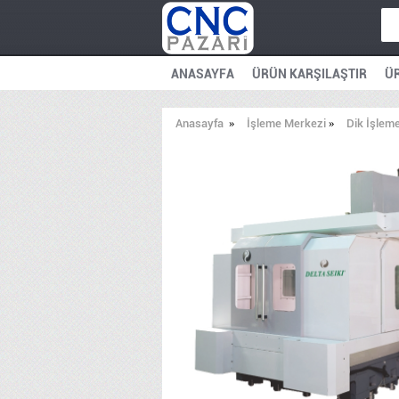
ANASAYFA
ÜRÜN KARŞILAŞTIR
ÜR
Anasayfa
»
İşleme Merkezi
»
Dik İşlem