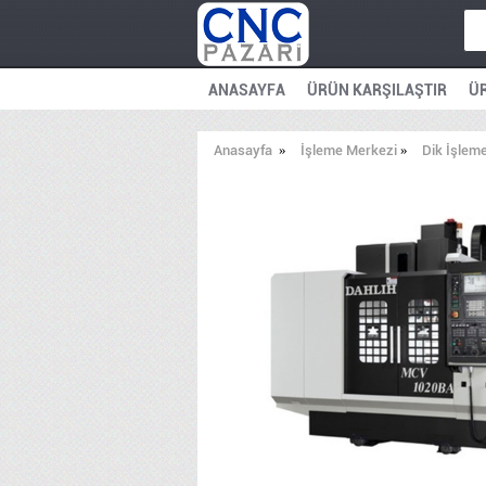
ANASAYFA
ÜRÜN KARŞILAŞTIR
ÜR
Anasayfa
»
İşleme Merkezi
»
Dik İşlem