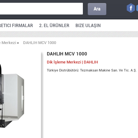
Ara
ETICI FIRMALAR
2. EL ÜRÜNLER
BIZE ULAŞIN
e Merkezi
»
DAHLIH MCV 1000
DAHLIH MCV 1000
Dik İşleme Merkezi | DAHLIH
Türkiye Distrübütörü: Tezmaksan Makine San. Ve Tic. A.Ş.