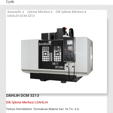
Üyelik
Anasayfa
»
İşleme Merkezi
»
Dik İşleme Merkezi
»
DAHLIH DCM 3213
DAHLIH DCM 3213
Dik İşleme Merkezi | DAHLIH
Türkiye Distrübütörü: Tezmaksan Makine San. Ve Tic. A.Ş.