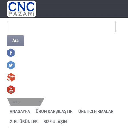
Ara
Türkçe
ANASAYFA
ÜRÜN KARŞILAŞTIR
ÜRETICI FIRMALAR
2. EL ÜRÜNLER
BIZE ULAŞIN