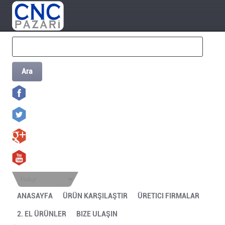
Ara
Türkçe
ANASAYFA
ÜRÜN KARŞILAŞTIR
ÜRETICI FIRMALAR
2. EL ÜRÜNLER
BIZE ULAŞIN