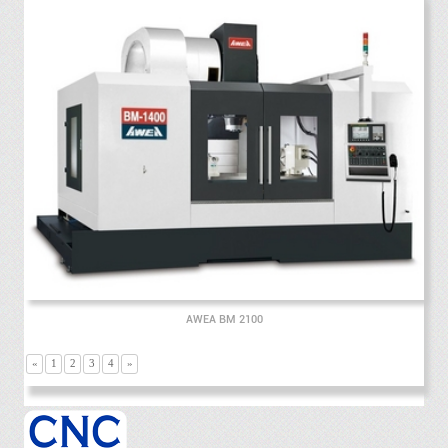
AWEA BM 2100
«
1
2
3
4
»