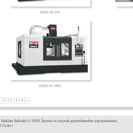
AWEA AF 610
AWEA AV 1000
«
1
2
3
4
»
Hakları Saklıdır © 2026. İzinsiz ve kaynak gösterilmeden yayınlanamaz.
l Uyarı
|