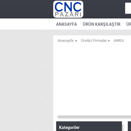
ANASAYFA
ÜRÜN KARŞILAŞTIR
ÜR
Anasayfa
»
Üretici Firmalar
»
AWEA
Kategoriler