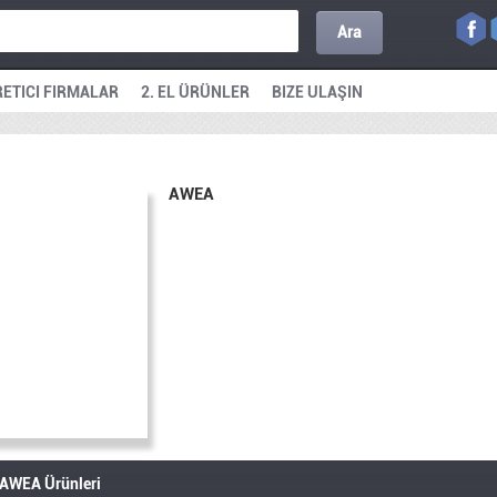
Ara
ETICI FIRMALAR
2. EL ÜRÜNLER
BIZE ULAŞIN
AWEA
AWEA Ürünleri