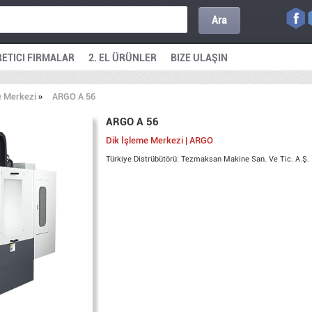
Ara
ETICI FIRMALAR
2. EL ÜRÜNLER
BIZE ULAŞIN
e Merkezi
»
ARGO A 56
ARGO A 56
Dik İşleme Merkezi | ARGO
Türkiye Distrübütörü: Tezmaksan Makine San. Ve Tic. A.Ş.