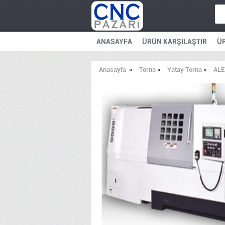
ANASAYFA
ÜRÜN KARŞILAŞTIR
ÜR
Anasayfa
»
Torna
»
Yatay Torna
»
ALE