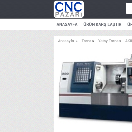
ANASAYFA
ÜRÜN KARŞILAŞTIR
ÜR
Anasayfa
»
Torna
»
Yatay Torna
»
AKI