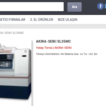
Ara
ETICI FIRMALAR
2. EL ÜRÜNLER
BIZE ULAŞIN
RA-SEIKI SL35MC
AKIRA-SEIKI SL35MC
Yatay Torna | AKIRA-SEIKI
Türkiye Distribütörü: Ak Makina San. ve Tic. Ltd. Şti.