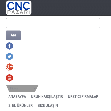
Ara
Türkçe
ANASAYFA
ÜRÜN KARŞILAŞTIR
ÜRETICI FIRMALAR
2. EL ÜRÜNLER
BIZE ULAŞIN