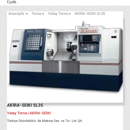
Üyelik
Anasayfa
»
Torna
»
Yatay Torna
»
AKIRA-SEIKI SL35
AKIRA-SEIKI SL35
Yatay Torna | AKIRA-SEIKI
Türkiye Distribütörü: Ak Makina San. ve Tic. Ltd. Şti.