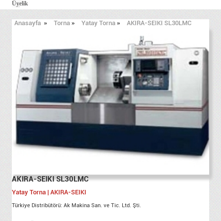
Üyelik
Anasayfa
»
Torna
»
Yatay Torna
»
AKIRA-SEIKI SL30LMC
AKIRA-SEIKI SL30LMC
Yatay Torna | AKIRA-SEIKI
Türkiye Distribütörü: Ak Makina San. ve Tic. Ltd. Şti.