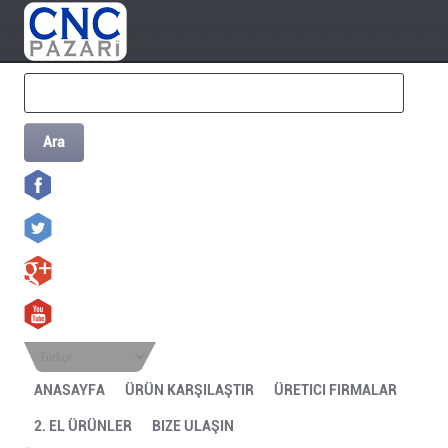
Ara
Türkçe
ANASAYFA
ÜRÜN KARŞILAŞTIR
ÜRETICI FIRMALAR
2. EL ÜRÜNLER
BIZE ULAŞIN