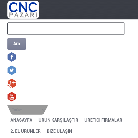
Ara
Türkçe
ANASAYFA
ÜRÜN KARŞILAŞTIR
ÜRETICI FIRMALAR
2. EL ÜRÜNLER
BIZE ULAŞIN