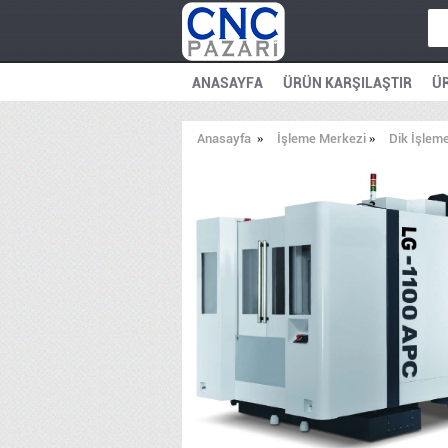
ANASAYFA
ÜRÜN KARŞILAŞTIR
ÜR
Anasayfa
»
İşleme Merkezi
»
Dik İşlem