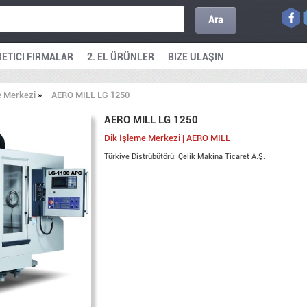
Ara
ETICI FIRMALAR
2. EL ÜRÜNLER
BIZE ULAŞIN
e Merkezi
»
AERO MILL LG 1250
AERO MILL LG 1250
Dik İşleme Merkezi | AERO MILL
Türkiye Distrübütörü: Çelik Makina Ticaret A.Ş.