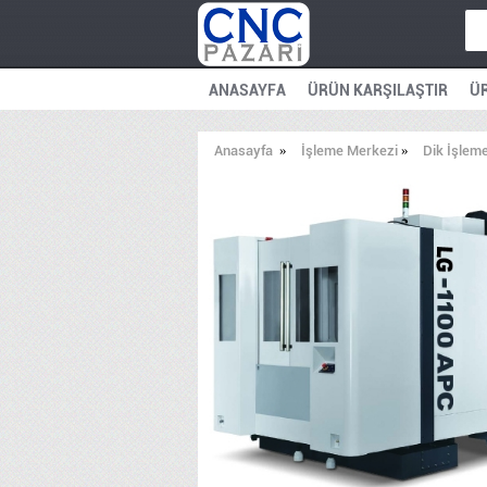
ANASAYFA
ÜRÜN KARŞILAŞTIR
ÜR
Anasayfa
»
İşleme Merkezi
»
Dik İşlem